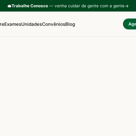
→
💼
Trabalhe Conosco
— venha cuidar de gente com a gente
re
Exames
Unidades
Convênios
Blog
Age